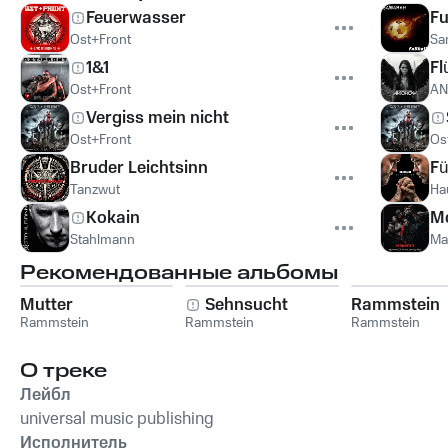
Feuerwasser
Fu
Ost+Front
Sa
1&1
Fl
Ost+Front
A
Vergiss mein nicht
Ost+Front
Os
Bruder Leichtsinn
Fü
Tanzwut
Ha
Kokain
M
Stahlmann
Ma
Рекомендованные альбомы
Mutter
Sehnsucht
Rammstein
Rammstein
Rammstein
Rammstein
О треке
Лейбл
universal music publishing
Исполнитель