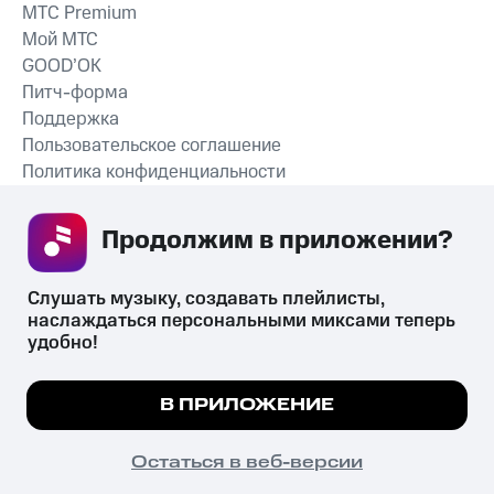
MTС Premium
Мой МТС
GOOD’OK
Питч-форма
Поддержка
Пользовательское соглашение
Политика конфиденциальности
Рекомендательные технологии
Продолжим в приложении? 
СКАЧАТЬ ПРИЛОЖЕНИЕ
Слушать музыку, создавать плейлисты, 
наслаждаться персональными миксами теперь 
удобно!
Незаконное потребление наркотических средств,
психотропных веществ, их аналогов причиняет вред здоровью,
Мы используем куки, чтобы на сайте все
В ПРИЛОЖЕНИЕ
их незаконный оборот запрещён и влечёт установленную
работало.
Подробнее
законодательством ответственность.
© 2026 ООО «КИОН».
ПОНЯТНО
Остаться в веб-версии
Все права защищены
18+
Главная
В приложение
Избранное