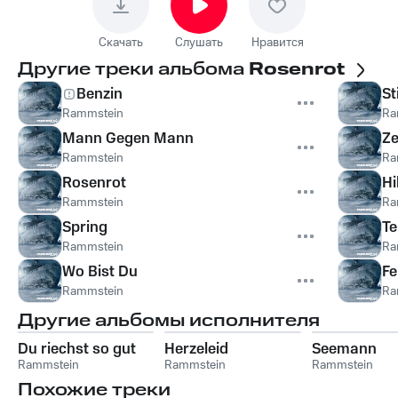
Скачать
Слушать
Нравится
Другие треки альбома
Rosenrot
Benzin
St
Rammstein
Ra
Mann Gegen Mann
Ze
Rammstein
Ra
Rosenrot
Hi
Rammstein
Ra
Spring
Te
Rammstein
Ra
Wo Bist Du
Fe
Rammstein
Ra
Другие альбомы исполнителя
Du riechst so gut
Herzeleid
Seemann
Rammstein
Rammstein
Rammstein
Похожие треки