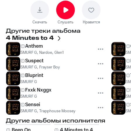
Скачать
Слушать
Нравится
Другие треки альбома
4 Minutes to 4
Anthem
SMURF G
,
Nardoe
,
Glen1
SM
Suspect
SMURF G
,
Frayser Boy
SM
Bluprint
SMURF G
SM
Fxxk Nxggx
SMURF G
SM
Sensei
SMURF G
,
Trapphouse Moosey
SM
Другие альбомы исполнителя
Been On
4 Minutes to 4