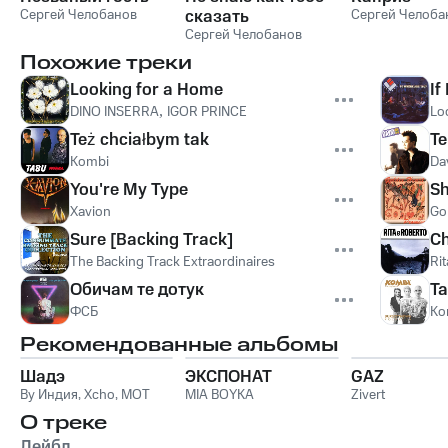
Сергей Челобанов
сказать
Сергей Челоба
Сергей Челобанов
Похожие треки
Looking for a Home
If
DINO INSERRA
,
IGOR PRINCE
Lo
Też chciałbym tak
Te
Kombi
Da
You're My Type
S
Xavion
Go
Sure [Backing Track]
Ch
The Backing Track Extraordinaires
Rit
Обичам те дотук
Ta
ФСБ
Ko
Рекомендованные альбомы
Шадэ
ЭКСПОНАТ
GAZ
By Индия
,
Xcho
,
MOT
MIA BOYKA
Zivert
О треке
Лейбл