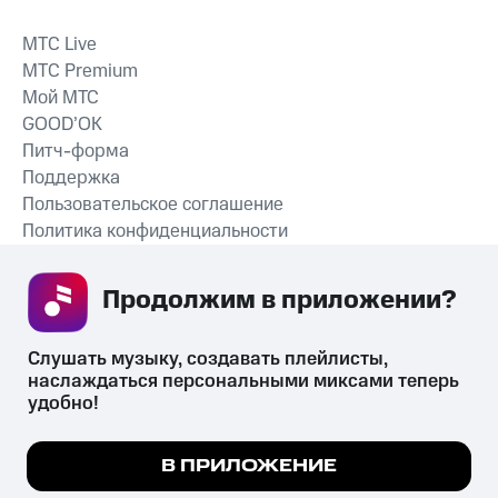
MTС Live
MTС Premium
Мой МТС
GOOD’OK
Питч-форма
Поддержка
Пользовательское соглашение
Политика конфиденциальности
Рекомендательные технологии
Продолжим в приложении? 
СКАЧАТЬ ПРИЛОЖЕНИЕ
Слушать музыку, создавать плейлисты, 
наслаждаться персональными миксами теперь 
удобно!
Незаконное потребление наркотических средств,
психотропных веществ, их аналогов причиняет вред здоровью,
Мы используем куки, чтобы на сайте все
В ПРИЛОЖЕНИЕ
их незаконный оборот запрещён и влечёт установленную
работало.
Подробнее
законодательством ответственность.