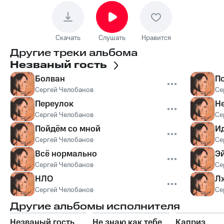
Скачать
Слушать
Нравится
Другие треки альбома
Незваный гость
Болван
По
Сергей Челобанов
Се
Переулок
Н
Сергей Челобанов
Се
Пойдём со мной
И
Сергей Челобанов
Се
Всё нормально
Эй
Сергей Челобанов
Се
НЛО
Л
Сергей Челобанов
Се
Другие альбомы исполнителя
Незваный гость
Не знаю как тебе
Каприз