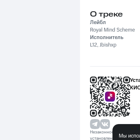
О треке
Лейбл
Royal Mind Scheme
Исполнитель
L12, Jbishxp
Уст
КИО
Незаконное потребление 
Мы испол
установленную законода