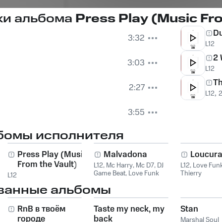
ки альбома
Press Play (Music Fro
D
3:32
L12
2
3:03
L12
Th
2:27
L12
,
3:55
бомы исполнителя
Press Play (Music
Malvadona
Loucuras
From the Vault)
L12
,
Mc Harry
,
Mc D7
,
DJ
L12
,
Love Fun
Game Beat
,
Love Funk
Thierry
L12
ванные альбомы
RnB в твоём
Taste my neck, my
Stan
городе
back
Marshal Soul