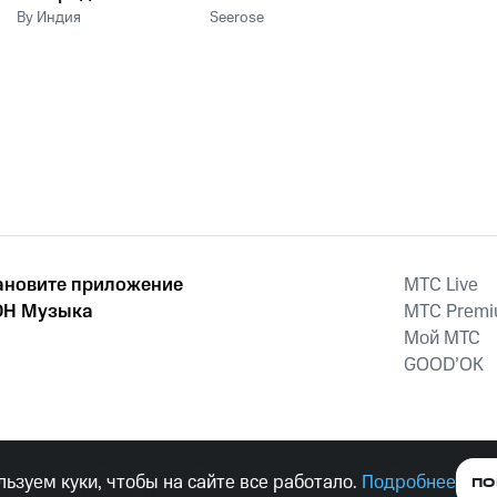
By Индия
Seerose
ановите приложение
MTС Live
Н Музыка
MTС Prem
Мой МТС
GOOD’OK
наркотических средств, психотропных веществ, их аналогов причиня
ьзуем куки, чтобы на сайте все работало.
Подробнее
ПО
тельством ответственность.