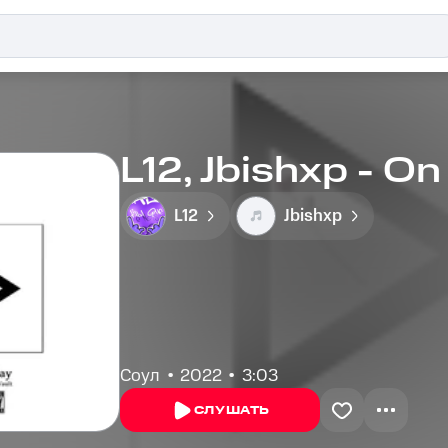
L12, Jbishxp - On
L12
Jbishxp
Соул
2022
3:03
СЛУШАТЬ