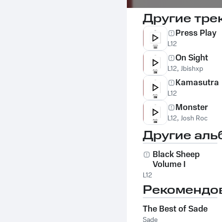
Другие тре
Press Play
L12
On Sight
L12
,
Jbishxp
Kamasutra
L12
Monster
L12
,
Josh Roc
Другие аль
Black Sheep
Volume I
L12
Рекомендо
The Best of Sade
Sade