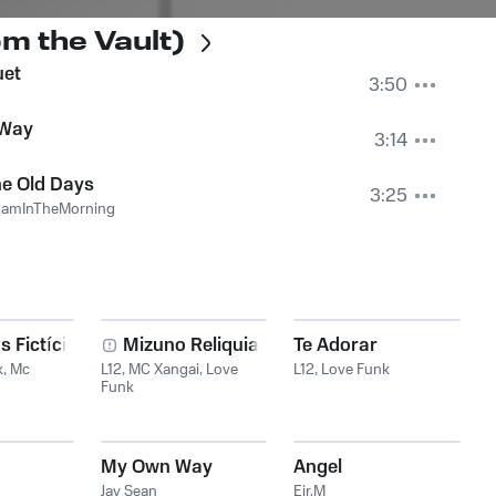
m the Vault)
uet
3:50
 Way
3:14
e Old Days
3:25
2amInTheMorning
 Fictícias
Mizuno Reliquia
Te Adorar
k
,
Mc
L12
,
MC Xangai
,
Love
L12
,
Love Funk
Funk
My Own Way
Angel
Jay Sean
Eir.M