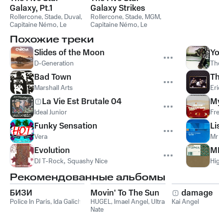
Galaxy, Pt.1
Galaxy Strikes
Rollercone
,
Stade
,
Duval
,
Back, Pt.2
Rollercone
,
Stade
,
MGM
,
Capitaine Némo
,
Le
Capitaine Némo
,
Le
Gooster
,
Les Fous du
Gooster
,
Les Fous du
Похожие треки
Volant
Volant
Slides of the Moon
Yo
D-Generation
Th
Bad Town
Th
Marshall Arts
Eri
La Vie Est Brutale 04
M
Ideal Junior
Fr
Funky Sensation
Li
Vera
Mr
Evolution
M
DJ T-Rock
,
Squashy Nice
Hi
Рекомендованные альбомы
БИЗИ
Movin' To The Sun
damage
Police In Paris
,
Ida Galich
HUGEL
,
Imael Angel
,
Ultra
Kai Angel
Nate