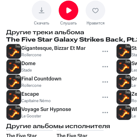
Скачать
Слушать
Нравится
Другие треки альбома
The Five Star Galaxy Strikes Back, Pt
Gigantesque, Bizzar Et Mangnifique
S
Rollercone
St
Dome
S
Stade
Le
Final Countdown
Gr
Rollercone
Le
Escape
Ze
Capitaine Némo
Ro
Voyage Sur Hypnose
Wh
Le Gooster
Le
Другие альбомы исполнителя
The Five Star
The Five Star