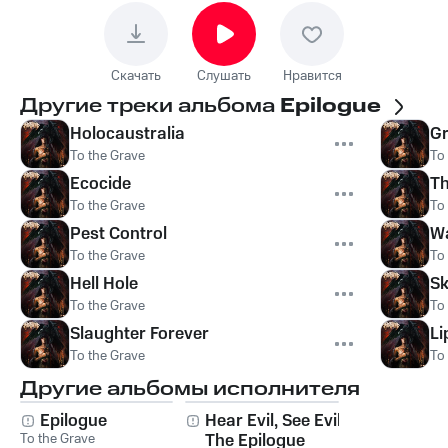
Скачать
Слушать
Нравится
Другие треки альбома
Epilogue
Holocaustralia
Gr
To the Grave
To
Ecocide
Th
To the Grave
To
Pest Control
W
To the Grave
To
Hell Hole
Sk
To the Grave
To
Slaughter Forever
Li
To the Grave
To
Другие альбомы исполнителя
Epilogue
Hear Evil, See Evil:
To the Grave
The Epilogue