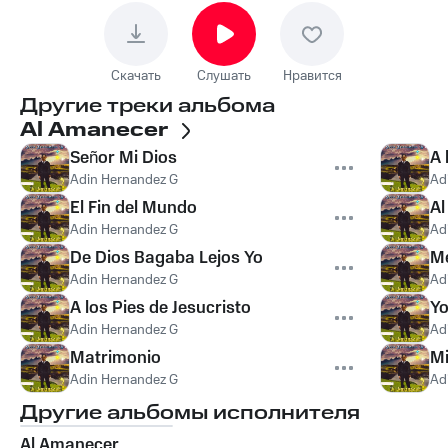
Скачать
Слушать
Нравится
Другие треки альбома
Al Amanecer
Señor Mi Dios
A 
Adin Hernandez G
Ad
El Fin del Mundo
Al
Adin Hernandez G
Ad
De Dios Bagaba Lejos Yo
Me
Adin Hernandez G
Ad
A los Pies de Jesucristo
Yo
Adin Hernandez G
Ad
Matrimonio
Mi
Adin Hernandez G
Ad
Другие альбомы исполнителя
Al Amanecer