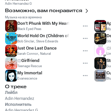
Adin Hernandez G
Возможно, вам понравится
Музыка на все времена
Don't Phunk With My Heart
Ap
Black Eyed Peas
My
World Hold On (Children of the Sky)
De
Bob Sinclar
,
Steve Edwards
St
Just One Last Dance
Sarah Connor
,
Natural
Lim
Girlfriend
St
Teenage Rescue
Su
My Immortal
Cu
Evanescence
Bl
О треке
Лейбл
Adin Hernandez
Исполнитель
Adin Hernandez G