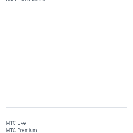
MTС Live
MTС Premium