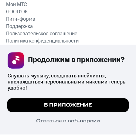
Мой МТС
GOOD’OK
Питч-форма
Поддержка
Пользовательское соглашение
Политика конфиденциальности
Рекомендательные технологии
Продолжим в приложении? 
СКАЧАТЬ ПРИЛОЖЕНИЕ
Слушать музыку, создавать плейлисты, 
наслаждаться персональными миксами теперь 
удобно!
Незаконное потребление наркотических средств,
психотропных веществ, их аналогов причиняет вред здоровью,
Мы используем куки, чтобы на сайте все
В ПРИЛОЖЕНИЕ
их незаконный оборот запрещён и влечёт установленную
работало.
Подробнее
законодательством ответственность.
© 2026 ООО «КИОН».
ПОНЯТНО
Остаться в веб-версии
Все права защищены
18+
Главная
В приложение
Избранное