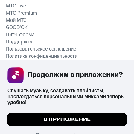
MTС Live
MTС Premium
Мой МТС
GOOD’OK
Питч-форма
Поддержка
Пользовательское соглашение
Политика конфиденциальности
Рекомендательные технологии
Продолжим в приложении? 
СКАЧАТЬ ПРИЛОЖЕНИЕ
Слушать музыку, создавать плейлисты, 
наслаждаться персональными миксами теперь 
удобно!
Незаконное потребление наркотических средств,
психотропных веществ, их аналогов причиняет вред здоровью,
Мы используем куки, чтобы на сайте все
В ПРИЛОЖЕНИЕ
их незаконный оборот запрещён и влечёт установленную
работало.
Подробнее
законодательством ответственность.
© 2026 ООО «КИОН».
ПОНЯТНО