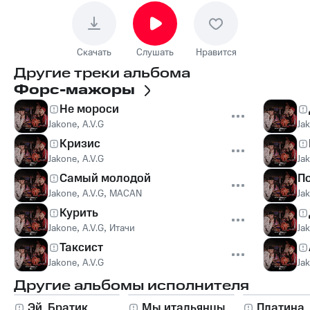
Скачать
Слушать
Нравится
Другие треки альбома
Форс-мажоры
Не мороси
Jakone
,
A.V.G
Ja
Кризис
Jakone
,
A.V.G
Ja
Самый молодой
П
Jakone
,
A.V.G
,
MACAN
Ja
Курить
Jakone
,
A.V.G
,
Итачи
Ja
Таксист
Jakone
,
A.V.G
Ja
Другие альбомы исполнителя
Эй, Братик
Мы итальянцы
Платина