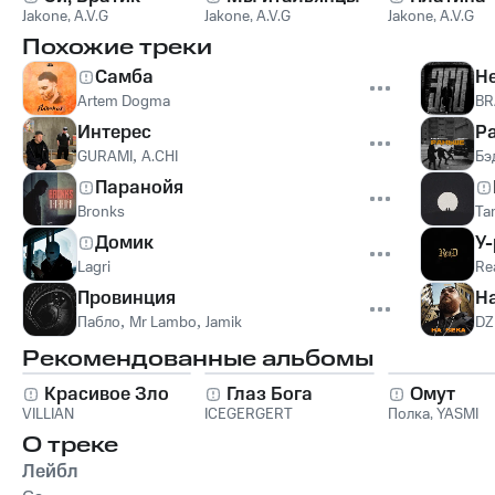
Jakone
,
A.V.G
Jakone
,
A.V.G
Jakone
,
A.V.G
Похожие треки
Самба
Н
Artem Dogma
BR
Интерес
Р
GURAMI
,
A.CHI
Бэ
Паранойя
Bronks
Ta
Домик
У-
Lagri
Re
Провинция
На
Пабло
,
Mr Lambo
,
Jamik
DZ
Рекомендованные альбомы
Красивое Зло
Глаз Бога
Омут
VILLIAN
ICEGERGERT
Полка
,
YASMI
О треке
Лейбл