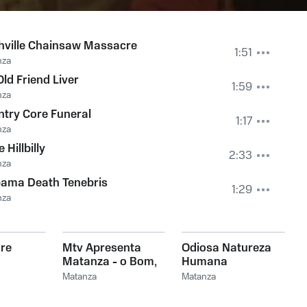
hville Chainsaw Massacre
1:51
nza
ld Friend Liver
1:59
nza
try Core Funeral
1:17
nza
e Hillbilly
2:33
nza
bama Death Tenebris
1:29
nza
re
Mtv Apresenta
Odiosa Natureza
Matanza - o Bom,
Humana
Velho e Fedorento
Matanza
Matanza
(ao Vivo)