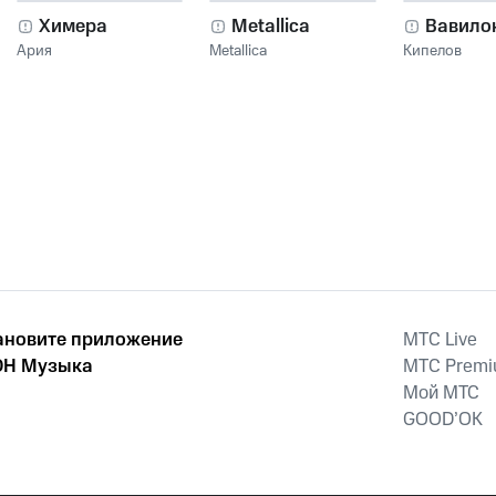
Химера
Metallica
Вавило
Ария
Metallica
Кипелов
ановите приложение
MTС Live
Н Музыка
MTС Prem
Мой МТС
GOOD’OK