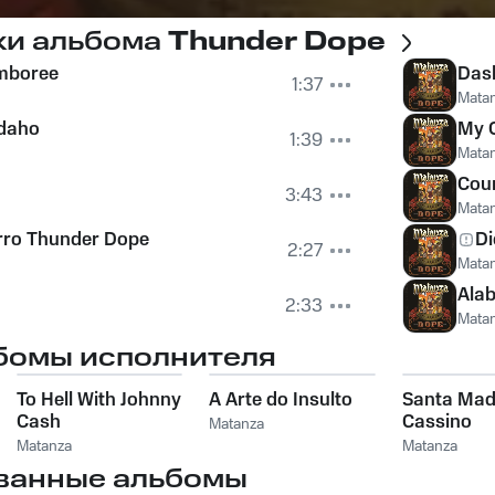
ки альбома
Thunder Dope
mboree
Das
1:37
Mata
daho
My O
1:39
Mata
Coun
3:43
Mata
rro Thunder Dope
Di
2:27
Mata
Ala
2:33
Mata
бомы исполнителя
To Hell With Johnny
A Arte do Insulto
Santa Mad
Cash
Cassino
Matanza
Matanza
Matanza
ванные альбомы