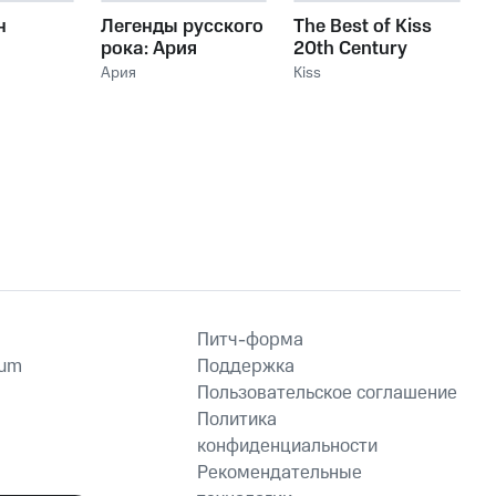
н
Легенды русского
The Best of Kiss
рока: Ария
20th Century
Masters The
Ария
Kiss
Millennium
Collection
Питч-форма
ium
Поддержка
Пользовательское соглашение
Политика
конфиденциальности
Рекомендательные