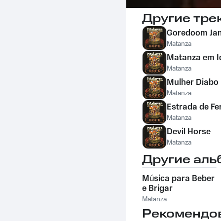
Другие тре
Goredoom Ja
Matanza
Matanza em I
Matanza
Mulher Diabo
Matanza
Estrada de Fe
Matanza
Devil Horse
Matanza
Другие аль
Música para Beber
e Brigar
Matanza
Рекомендо