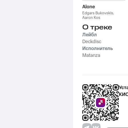
Alone
Edgars Bukovskis
,
Aaron Kos
О треке
Лейбл
Deckdisc
Исполнитель
Matanza
Уст
КИО