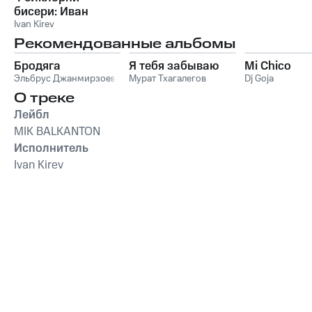
бисери: Иван
Кирев - акордеон
Ivan Kirev
Рекомендованные альбомы
Бродяга
Я тебя забываю
Mi Chico
Эльбрус Джанмирзоев
Мурат Тхагалегов
Dj Goja
О треке
Лейбл
MIK BALKANTON
Исполнитель
Ivan Kirev