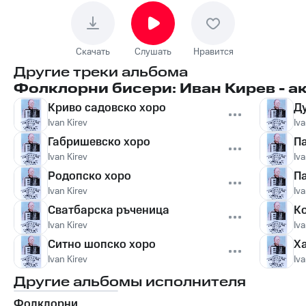
Скачать
Слушать
Нравится
Другие треки альбома
Фолклорни бисери: Иван Кирев - а
Криво садовско хоро
Д
Ivan Kirev
Iva
Габришевско хоро
П
Ivan Kirev
Iva
Родопско хоро
П
Ivan Kirev
Iva
Сватбарска ръченица
К
Ivan Kirev
Iva
Ситно шопско хоро
Х
Ivan Kirev
Iva
Другие альбомы исполнителя
Фолклорни