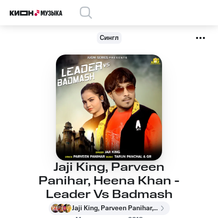
Сингл
Jaji King, Parveen
Panihar, Heena Khan -
Leader Vs Badmash
Jaji King, Parveen Panihar, Heena Khan