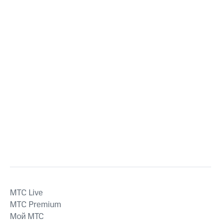
MTС Live
MTС Premium
Мой МТС