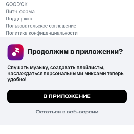
GOOD’OK
Питч-форма
Поддержка
Пользовательское соглашение
Политика конфиденциальности
Рекомендательные технологии
Продолжим в приложении? 
СКАЧАТЬ ПРИЛОЖЕНИЕ
Слушать музыку, создавать плейлисты, 
наслаждаться персональными миксами теперь 
удобно!
Незаконное потребление наркотических средств,
психотропных веществ, их аналогов причиняет вред здоровью,
Мы используем куки, чтобы на сайте все
В ПРИЛОЖЕНИЕ
их незаконный оборот запрещён и влечёт установленную
работало.
Подробнее
законодательством ответственность.
© 2026 ООО «КИОН».
ПОНЯТНО
Остаться в веб-версии
Все права защищены
18+
Главная
В приложение
Избранное