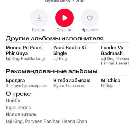
Музыка мира
2018
Скачать
Слушать
Нравится
Другие альбомы исполнителя
Moond Pe Paani
Yaad Baabu Ki -
Leader Vs
Phir Gaya
Single
Badmash
Jaji King
,
Ruchika Jangir
Jaji King
Jaji King
,
Parvee
Panihar
,
Heena 
Рекомендованные альбомы
Бродяга
Я тебя забываю
Mi Chico
Эльбрус Джанмирзоев
Мурат Тхагалегов
Dj Goja
О треке
Лейбл
Jugni Series
Исполнитель
Jaji King, Parveen Panihar, Heena Khan