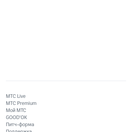
MTС Live
MTС Premium
Мой МТС
GOOD’OK
Питч-форма
Поддержка