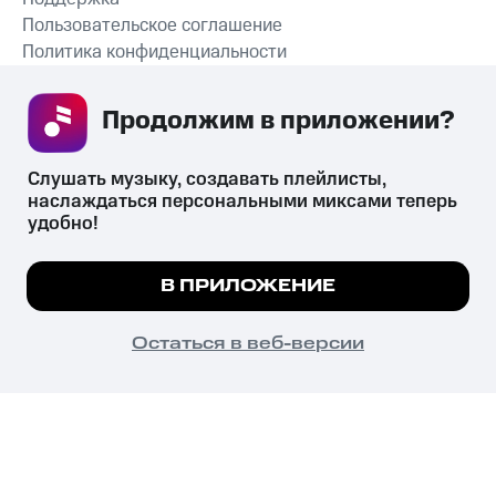
Пользовательское соглашение
Политика конфиденциальности
Рекомендательные технологии
Продолжим в приложении? 
СКАЧАТЬ ПРИЛОЖЕНИЕ
Слушать музыку, создавать плейлисты, 
наслаждаться персональными миксами теперь 
удобно!
Незаконное потребление наркотических средств,
психотропных веществ, их аналогов причиняет вред здоровью,
Мы используем куки, чтобы на сайте все
В ПРИЛОЖЕНИЕ
их незаконный оборот запрещён и влечёт установленную
работало.
Подробнее
законодательством ответственность.
© 2026 ООО «КИОН».
ПОНЯТНО
Остаться в веб-версии
Все права защищены
18+
Главная
В приложение
Избранное