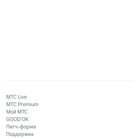
MTС Live
MTС Premium
Мой МТС
GOOD’OK
Питч-форма
Поддержка