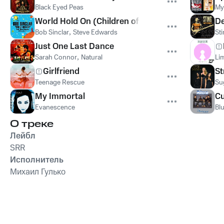
Black Eyed Peas
My
World Hold On (Children of the Sky)
De
Bob Sinclar
,
Steve Edwards
St
Just One Last Dance
Sarah Connor
,
Natural
Lim
Girlfriend
St
Teenage Rescue
Su
My Immortal
Cu
Evanescence
Bl
О треке
Лейбл
SRR
Исполнитель
Михаил Гулько