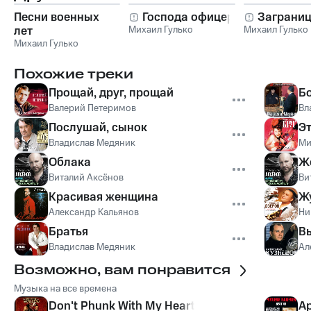
Песни военных
Господа офицеры
Заграни
лет
Михаил Гулько
Михаил Гулько
Михаил Гулько
Похожие треки
Прощай, друг, прощай
Б
Валерий Петеримов
Вл
Послушай, сынок
Э
Владислав Медяник
Ми
Облака
Ж
Виталий Аксёнов
Ви
Красивая женщина
Ж
Александр Кальянов
Ни
Братья
В
Владислав Медяник
Ал
Возможно, вам понравится
Музыка на все времена
Don't Phunk With My Heart
Ap