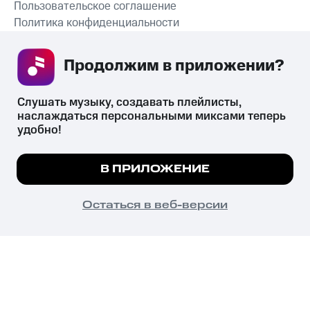
Пользовательское соглашение
Политика конфиденциальности
Рекомендательные технологии
Продолжим в приложении? 
СКАЧАТЬ ПРИЛОЖЕНИЕ
Слушать музыку, создавать плейлисты, 
наслаждаться персональными миксами теперь 
удобно!
Незаконное потребление наркотических средств,
психотропных веществ, их аналогов причиняет вред здоровью,
Мы используем куки, чтобы на сайте все
В ПРИЛОЖЕНИЕ
их незаконный оборот запрещён и влечёт установленную
работало.
Подробнее
законодательством ответственность.
© 2026 ООО «КИОН».
ПОНЯТНО
Остаться в веб-версии
Все права защищены
18+
Главная
В приложение
Избранное