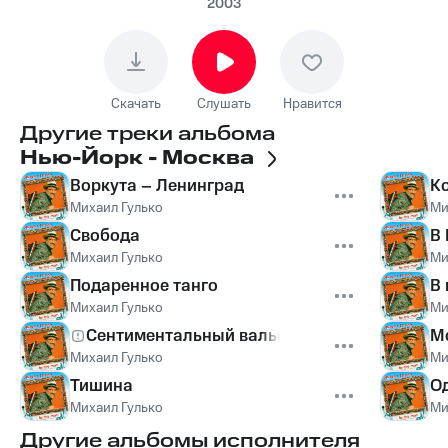
2003
Скачать
Слушать
Нравится
Другие треки альбома
Нью-Йорк - Москва
Воркута – Ленинград
К
Михаил Гулько
Ми
Свобода
В
Михаил Гулько
Ми
Подаренное танго
В 
Михаил Гулько
Ми
Сентиментальный вальс
М
Михаил Гулько
Ми
Тишина
О
Михаил Гулько
Ми
Другие альбомы исполнителя