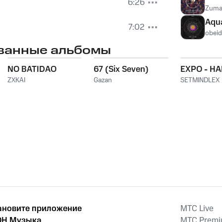
6:26
Zuma
Aqu
7:02
obei
ванные альбомы
NO BATIDAO
67 (Six Seven)
EXPO - H
ZXKAI
Gazan
SETMINDLEX
ановите приложение
MTС Live
Н Музыка
MTС Prem