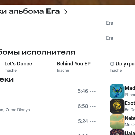
ки альбома
Era
Era
Era
бомы исполнителя
Let's Dance
Behind You EP
До утра
Inache
Inache
Inache
еки
Made
5:46
Phan
Exot
6:58
un
,
Zuma Dionys
Bo D
Neb
5:24
Music
Ual