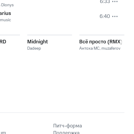
6:33
 Dionys
arius
6:40
dmusic
ARD
Midnight
Всё просто (RMX)
Dadeep
Антоха МС
,
muzaferov
Питч-форма
ium
Поддержка