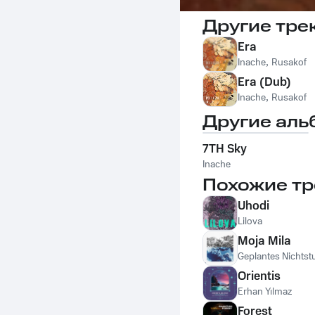
Другие тре
Era
Inache
,
Rusakof
Era (Dub)
Inache
,
Rusakof
Другие аль
7TH Sky
Inache
Похожие тр
Uhodi
Lilova
Moja Mila
Geplantes Nichtst
Orientis
Erhan Yılmaz
Forest