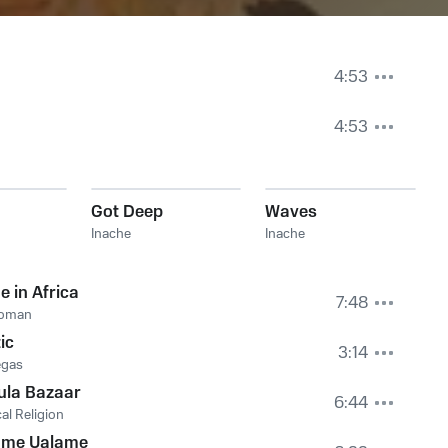
4:53
4:53
Got Deep
Waves
Inache
Inache
 in Africa
7:48
oman
ic
3:14
egas
ula Bazaar
6:44
al Religion
ame Ualame