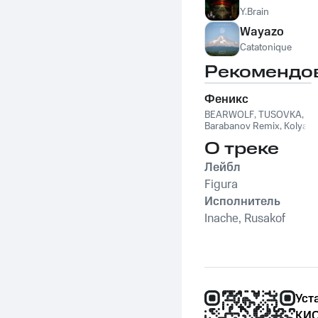
Y.Brain
Wayazo
Catatonique
Рекомендо
Феникс
BEARWOLF
,
TUSOVKA
,
Barabanov Remix
,
Kolya
Funk
,
WXREAD
,
Emio
О треке
Лейбл
Figura
Исполнитель
Inache, Rusakof
Уст
КИО