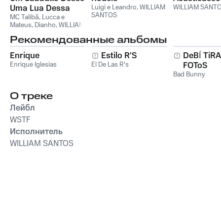
Uma Lua Dessa
Luigi e Leandro
,
WILLIAM
WILLIAM SANT
SANTOS
MC Talibã
,
Lucca e
Mateus
,
Dianho
,
WILLIAM
SANTOS
Рекомендованные альбомы
Enrique
Estilo R'S
DeBÍ TiR
Enrique Iglesias
El De Las R's
FOToS
Bad Bunny
О треке
Лейбл
WSTF
Исполнитель
WILLIAM SANTOS