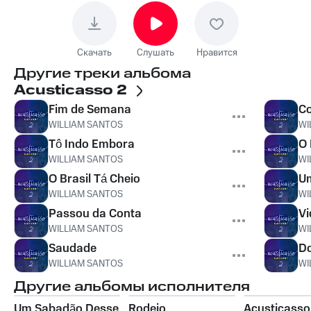
Скачать
Слушать
Нравится
Другие треки альбома
Acusticasso 2
Fim de Semana
Co
WILLIAM SANTOS
WI
Tô Indo Embora
O 
WILLIAM SANTOS
WI
O Brasil Tá Cheio
U
WILLIAM SANTOS
WI
Passou da Conta
Vi
WILLIAM SANTOS
WI
Saudade
Do
WILLIAM SANTOS
WI
Другие альбомы исполнителя
Um Sabadão Desse
Rodeio
Acusticasso