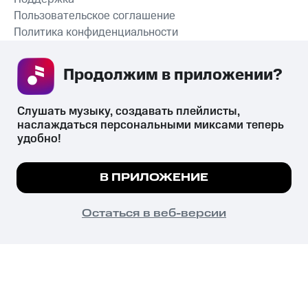
Пользовательское соглашение
Политика конфиденциальности
Рекомендательные технологии
Продолжим в приложении? 
СКАЧАТЬ ПРИЛОЖЕНИЕ
Слушать музыку, создавать плейлисты, 
наслаждаться персональными миксами теперь 
удобно!
Незаконное потребление наркотических средств,
психотропных веществ, их аналогов причиняет вред здоровью,
Мы используем куки, чтобы на сайте все
В ПРИЛОЖЕНИЕ
их незаконный оборот запрещён и влечёт установленную
работало.
Подробнее
законодательством ответственность.
© 2026 ООО «КИОН».
ПОНЯТНО
Остаться в веб-версии
Все права защищены
18+
Главная
В приложение
Избранное