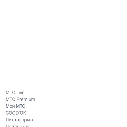
MTС Live
MTС Premium
Мой МТС
GOOD’OK
Питч-форма
Поддержка