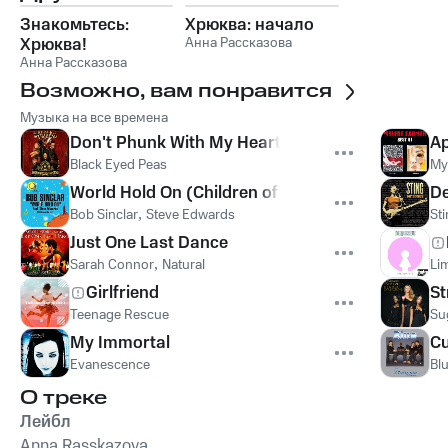
Знакомьтесь:
Хрюква: начало
Хрюква!
Анна Рассказова
Анна Рассказова
Возможно, вам понравится
Музыка на все времена
Don't Phunk With My Heart
Ap
Black Eyed Peas
My
World Hold On (Children of the Sky)
De
Bob Sinclar
,
Steve Edwards
St
Just One Last Dance
Sarah Connor
,
Natural
Lim
Girlfriend
St
Teenage Rescue
Su
My Immortal
Cu
Evanescence
Bl
О треке
Лейбл
Anna Rasskazova