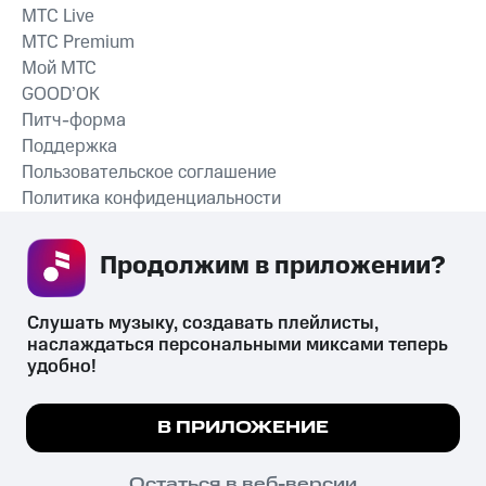
MTС Live
MTС Premium
Мой МТС
GOOD’OK
Питч-форма
Поддержка
Пользовательское соглашение
Политика конфиденциальности
Рекомендательные технологии
Продолжим в приложении? 
СКАЧАТЬ ПРИЛОЖЕНИЕ
Слушать музыку, создавать плейлисты, 
наслаждаться персональными миксами теперь 
удобно!
Незаконное потребление наркотических средств,
психотропных веществ, их аналогов причиняет вред здоровью,
Мы используем куки, чтобы на сайте все
В ПРИЛОЖЕНИЕ
их незаконный оборот запрещён и влечёт установленную
работало.
Подробнее
законодательством ответственность.
© 2026 ООО «КИОН».
ПОНЯТНО
Остаться в веб-версии