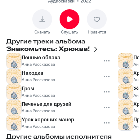
Аудиосказки
2022
Скачать
Слушать
Нравится
Другие треки альбома
Знакомьтесь: Хрюква!
Пенные облака
П
Анна Рассказова
Ан
Находка
Х
Анна Рассказова
Ан
Гром
Ж
Анна Рассказова
Ан
Печенье для друзей
Х
Анна Рассказова
Ан
Урок хороших манер
П
Анна Рассказова
Ан
Другие альбомы исполнителя