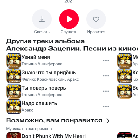
2021
Скачать
Слушать
Нравится
Другие треки альбома
Александр Зацепин. Песни из кин
Узнай меня
М
Татьяна Анциферова
Ар
Знаю что ты придёшь
К
Феликс Красиловский
,
Аракс
Кс
Ты поверь поверь
Ве
Татьяна Анциферова
Ан
Надо спешить
Аракс
Возможно, вам понравится
Музыка на все времена
Don't Phunk With My Heart
Ap