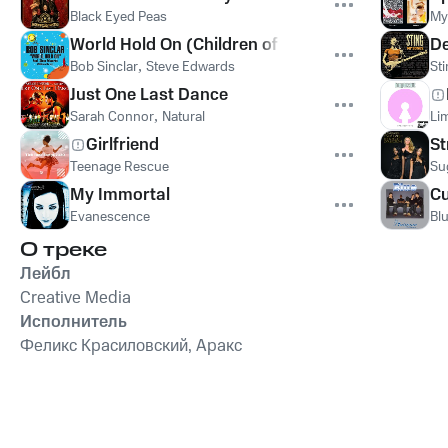
Black Eyed Peas
My
World Hold On (Children of the Sky)
De
Bob Sinclar
,
Steve Edwards
St
Just One Last Dance
Sarah Connor
,
Natural
Lim
Girlfriend
St
Teenage Rescue
Su
My Immortal
Cu
Evanescence
Bl
О треке
Лейбл
Creative Media
Исполнитель
Феликс Красиловский, Аракс