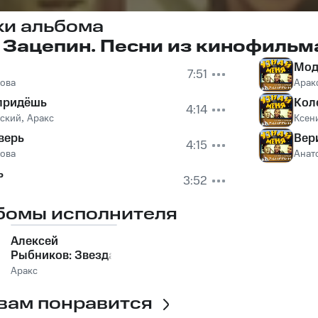
ки альбома
Зацепин. Песни из кинофильма
Мод
7:51
ова
Арак
 придёшь
Кол
4:14
вский
,
Аракс
Ксен
верь
Вер
4:15
ова
Анат
ь
3:52
бомы исполнителя
Алексей
Рыбников: Звезда
и Смерть Хоакина
Аракс
Мурьеты
вам понравится