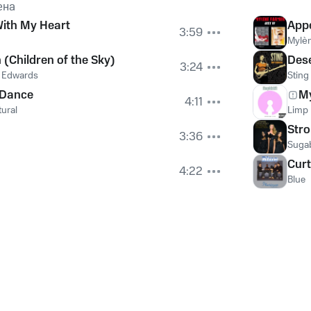
ена
ith My Heart
App
3:59
Mylè
 (Children of the Sky)
Des
3:24
e Edwards
Sting
 Dance
M
4:11
tural
Limp 
Str
3:36
Suga
Curt
4:22
Blue