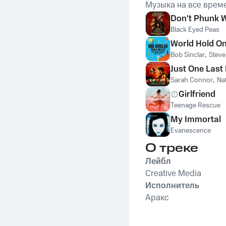
Музыка на все врем
Don't Phunk W
Black Eyed Peas
World Hold On
Bob Sinclar
,
Stev
Just One Last
Sarah Connor
,
Na
Girlfriend
Teenage Rescue
My Immortal
Evanescence
О треке
Лейбл
Creative Media
Исполнитель
Аракс