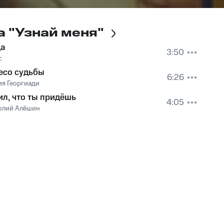
 "Узнай меня"
а
3:50
с
есо судьбы
6:26
ия Георгиади
ил, что ты придёшь
4:05
олий Алёшин