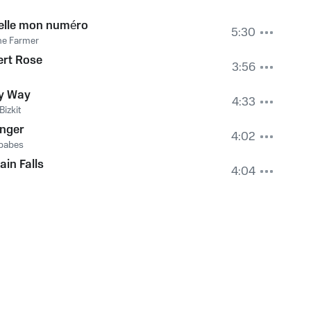
elle mon numéro
5:30
ne Farmer
ert Rose
3:56
y Way
4:33
Bizkit
onger
4:02
babes
ain Falls
4:04