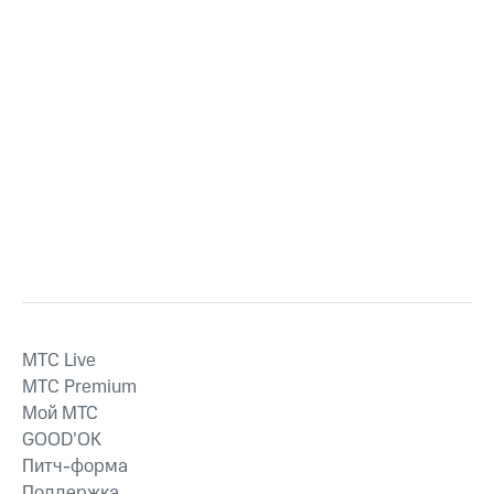
MTС Live
MTС Premium
Мой МТС
GOOD’OK
Питч-форма
Поддержка