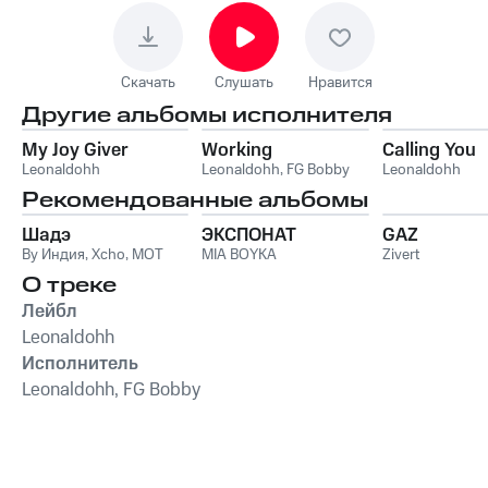
Скачать
Слушать
Нравится
Другие альбомы исполнителя
My Joy Giver
Working
Calling You
Leonaldohh
Leonaldohh
,
FG Bobby
Leonaldohh
Рекомендованные альбомы
Шадэ
ЭКСПОНАТ
GAZ
By Индия
,
Xcho
,
MOT
MIA BOYKA
Zivert
О треке
Лейбл
Leonaldohh
Исполнитель
Leonaldohh, FG Bobby