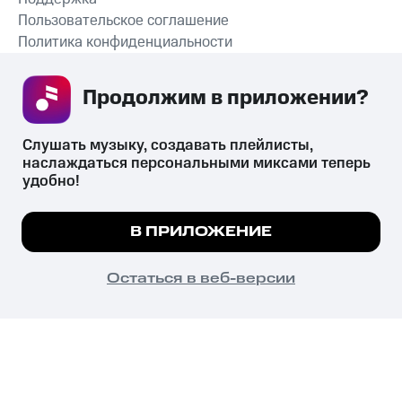
Пользовательское соглашение
Политика конфиденциальности
Рекомендательные технологии
Продолжим в приложении? 
СКАЧАТЬ ПРИЛОЖЕНИЕ
Слушать музыку, создавать плейлисты, 
наслаждаться персональными миксами теперь 
удобно!
Незаконное потребление наркотических средств,
психотропных веществ, их аналогов причиняет вред здоровью,
Мы используем куки, чтобы на сайте все
В ПРИЛОЖЕНИЕ
их незаконный оборот запрещён и влечёт установленную
работало.
Подробнее
законодательством ответственность.
© 2026 ООО «КИОН».
ПОНЯТНО
Остаться в веб-версии
Все права защищены
18+
Главная
В приложение
Избранное