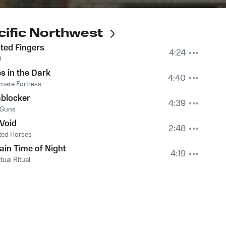
cific Northwest
ted Fingers
4:24
O
s in the Dark
4:40
mare Fortress
ablocker
4:39
 Guns
Void
2:48
ted Horses
ain Time of Night
4:19
tual Ritual