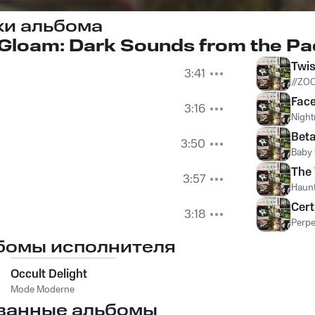
ки альбома
Gloam: Dark Sounds from the Pa
Twis
3:41
//ZO
Face
3:16
Night
Bet
3:50
Baby
The 
3:57
Haun
Cert
3:18
Perpe
бомы исполнителя
Occult Delight
Mode Moderne
ванные альбомы