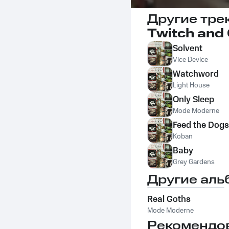
Другие тре
Twitch and 
Solvent
Vice Device
Watchword
Light House
Only Sleep
Mode Moderne
Feed the Dogs
Koban
Baby
Grey Gardens
Другие аль
Real Goths
Mode Moderne
Рекомендо