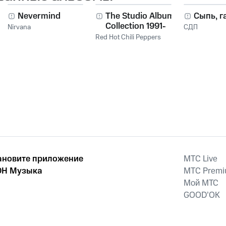
Nevermind
The Studio Album
Сыпь, г
Collection 1991-
Nirvana
СДП
2011
Red Hot Chili Peppers
ановите приложение
MTС Live
Н Музыка
MTС Prem
Мой МТС
GOOD’OK