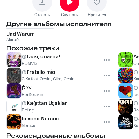
Скачать
Слушать
Нравится
Другие альбомы исполнителя
Und Warum
AkiraZeit
Похожие треки
Галя, отмени!
A
ROMVIS
О
Fratello mio
CiKa feat. Ocsin
,
Cika
,
Ocsin
Ka
עצלן
Roi Korakin
вт
Kağıttan Uçaklar
Erdinç
Ra
Io sono Norace
Norace
Xo
Рекомендованные альбомы