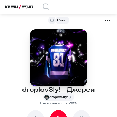
Сингл
droplov3ly! - Джерси
droplov3ly!
Рэп и хип-хоп
2022