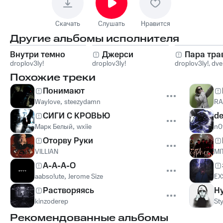
Скачать
Слушать
Нравится
Другие альбомы исполнителя
Внутри темно
Джерси
Пара тра
droplov3ly!
droplov3ly!
droplov3ly!
,
dve
Похожие треки
Понимают
Waylove
,
steezydamn
RA
СИГИ С КРОВЬЮ
de
Марк Белый
,
wxiie
n0
Оторву Руки
VILLIAN
MI
А-А-А-О
aabso!ute
,
Jerome Size
EX
Растворяясь
Н
kinzoderep
Sty
Рекомендованные альбомы