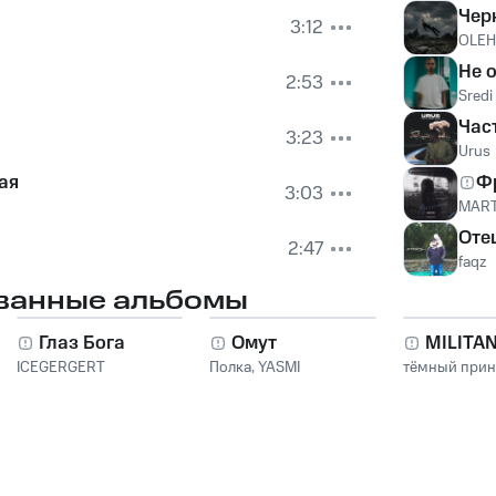
Чер
3:12
OLE
Не 
2:53
Sredi
Час
3:23
Urus
ая
Ф
3:03
MART
Оте
2:47
faqz
ванные альбомы
Глаз Бога
Омут
MILITA
ICEGERGERT
Полка
,
YASMI
тёмный при