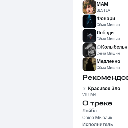
МАМ
BESTLA
Фонари
Сёма Мишин
Лебеди
Сёма Мишин
Колыбельн
Сёма Мишин
Медленно
Сёма Мишин
Рекомендо
Красивое Зло
VILLIAN
О треке
Лейбл
Союз Мьюзик
Исполнитель