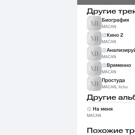
Другие тре
Биография
MACAN
Кино 2
MACAN
Анализируй
MACAN
Временно
MACAN
Простуда
MACAN
,
Xcho
Другие аль
На меня
MACAN
Похожие тр