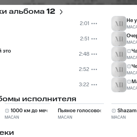
ки альбома
12
Не 
2:01
MAC
Оче
2:51
MAC
 это
Ч
2:48
MAC
Че
2:52
MAC
М
3:22
MAC
бомы исполнителя
1000 км до мечты
Пьяное голосовое
Shazam
MACAN
MACAN
MACAN
еки