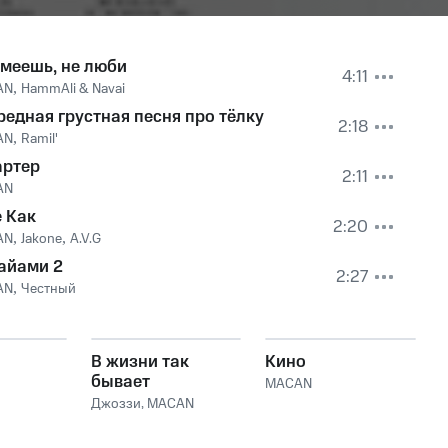
умеешь, не люби
4:11
AN
,
HammAli & Navai
редная грустная песня про тёлку
2:18
AN
,
Ramil'
артер
2:11
AN
 Как
2:20
AN
,
Jakone
,
A.V.G
айами 2
2:27
AN
,
Честный
В жизни так
Кино
бывает
MACAN
Джоззи
,
MACAN