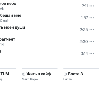
ное небо
2:11
HAN
обещай мне
1:57
 Okrain
ть моей души
2:25
рагмент
2:30
IN
ц
3:14
NTUM
Жить в кайф
Баста 3
нц
Макс Корж
Баста