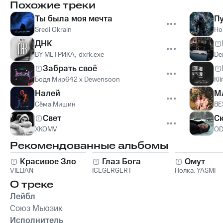
Похожие треки
Ты была моя мечта
П
Sredi Okrain
Ho
ДНК
BY МЕТРИКА
,
dxrk.exe
De
Забрать своё
Бодя Мир642 х Dewensoon
Kl
Налей
М
Сёма Мишин
BE
Свет
С
XKOMV
OD
Рекомендованные альбомы
Красивое Зло
Глаз Бога
Омут
VILLIAN
ICEGERGERT
Полка
,
YASMI
О треке
Лейбл
Союз Мьюзик
Исполнитель