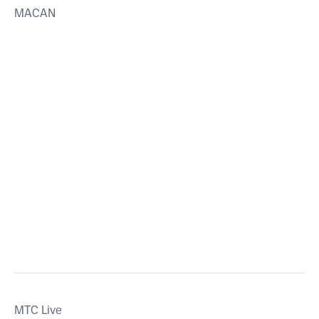
MACAN
MTС Live