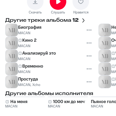
Скачать
Слушать
Нравится
Другие треки альбома
12
Биография
Не
MACAN
M
Кино 2
Оч
MACAN
M
Анализируй это
MACAN
M
Временно
MACAN
M
Простуда
MACAN
,
Xcho
M
Другие альбомы исполнителя
На меня
1000 км до мечты
Пьяное гол
MACAN
MACAN
MACAN