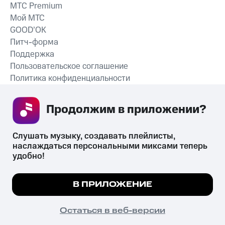
MTС Premium
Мой МТС
GOOD’OK
Питч-форма
Поддержка
Пользовательское соглашение
Политика конфиденциальности
Рекомендательные технологии
Продолжим в приложении? 
СКАЧАТЬ ПРИЛОЖЕНИЕ
Слушать музыку, создавать плейлисты, 
наслаждаться персональными миксами теперь 
удобно!
Незаконное потребление наркотических средств,
психотропных веществ, их аналогов причиняет вред здоровью,
Мы используем куки, чтобы на сайте все
В ПРИЛОЖЕНИЕ
их незаконный оборот запрещён и влечёт установленную
работало.
Подробнее
законодательством ответственность.
© 2026 ООО «КИОН».
ПОНЯТНО
Остаться в веб-версии
Все права защищены
18+
Главная
В приложение
Избранное