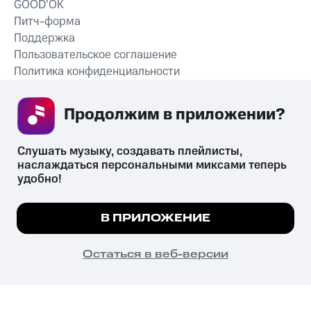
GOOD’OK
Питч-форма
Поддержка
Пользовательское соглашение
Политика конфиденциальности
Рекомендательные технологии
Продолжим в приложении? 
СКАЧАТЬ ПРИЛОЖЕНИЕ
Слушать музыку, создавать плейлисты, 
наслаждаться персональными миксами теперь 
удобно!
Незаконное потребление наркотических средств,
психотропных веществ, их аналогов причиняет вред здоровью,
Мы используем куки, чтобы на сайте все
В ПРИЛОЖЕНИЕ
их незаконный оборот запрещён и влечёт установленную
работало.
Подробнее
законодательством ответственность.
© 2026 ООО «КИОН».
ПОНЯТНО
Остаться в веб-версии
Все права защищены
18+
Главная
В приложение
Избранное