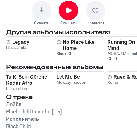
Скачать
Слушать
Нравится
Другие альбомы исполнителя
Legacy
No Place Like
Running On
Black Child
Home
Mind
Black Child
MOSA
,
LMichael
Child
Рекомендованные альбомы
Ta Ki Seni Görene
Let Me Be
Rave & Ro
Kadar Afro
Mc eazymacdon
Rema
Furkan Demir
О треке
Лейбл
Black Child Imamba [bci]
Исполнитель
Black Child