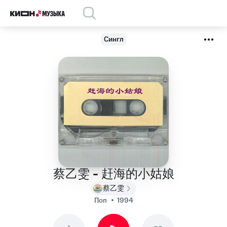
Сингл
蔡乙雯 - 赶海的小姑娘
蔡乙雯
Поп
1994