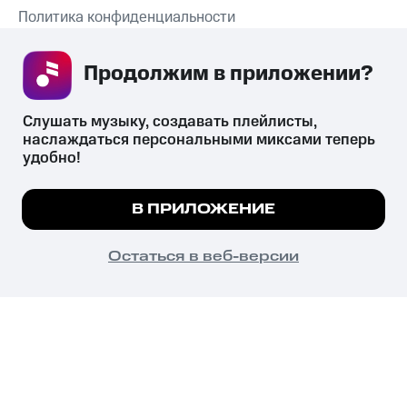
Политика конфиденциальности
Рекомендательные технологии
Продолжим в приложении? 
СКАЧАТЬ ПРИЛОЖЕНИЕ
Слушать музыку, создавать плейлисты, 
наслаждаться персональными миксами теперь 
удобно!
Незаконное потребление наркотических средств,
психотропных веществ, их аналогов причиняет вред здоровью,
Мы используем куки, чтобы на сайте все
В ПРИЛОЖЕНИЕ
их незаконный оборот запрещён и влечёт установленную
работало.
Подробнее
законодательством ответственность.
© 2026 ООО «КИОН».
ПОНЯТНО
Остаться в веб-версии
Все права защищены
18+
Главная
В приложение
Избранное