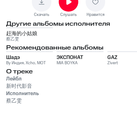
Скачать
Слушать
Нравится
Другие альбомы исполнителя
赶海的小姑娘
蔡乙雯
Рекомендованные альбомы
Шадэ
ЭКСПОНАТ
GAZ
By Индия
,
Xcho
,
MOT
MIA BOYKA
Zivert
О треке
Лейбл
新时代影音
Исполнитель
蔡乙雯