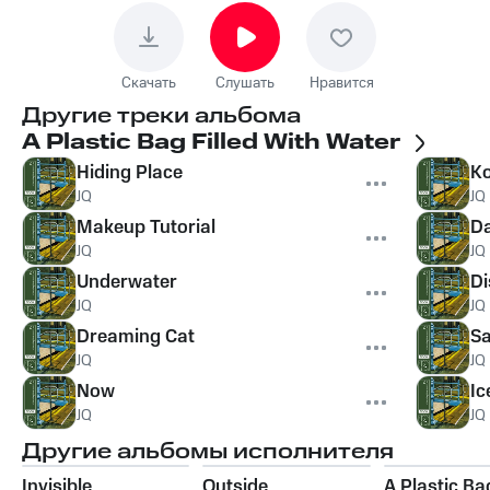
Скачать
Слушать
Нравится
Другие треки альбома
A Plastic Bag Filled With Water
Hiding Place
Ko
JQ
JQ
Makeup Tutorial
Da
JQ
JQ
Underwater
Di
JQ
JQ
Dreaming Cat
Sa
JQ
JQ
Now
Ic
JQ
JQ
Другие альбомы исполнителя
Invisible
Outside
A Plastic Bag