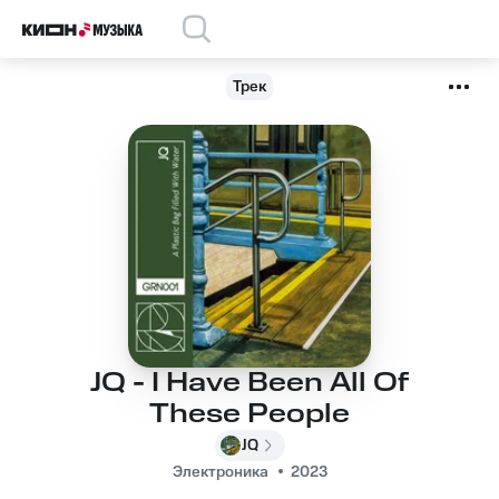
Трек
JQ - I Have Been All Of
These People
JQ
Электроника
2023