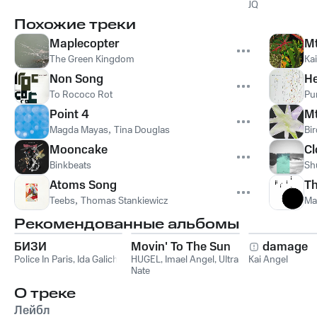
JQ
Похожие треки
Maplecopter
Mt
The Green Kingdom
Kai
Non Song
He
To Rococo Rot
Pu
Point 4
Mt
Magda Mayas
,
Tina Douglas
Bir
Mooncake
Cl
Binkbeats
Sh
Atoms Song
T
Teebs
,
Thomas Stankiewicz
Ma
Рекомендованные альбомы
БИЗИ
Movin' To The Sun
damage
Police In Paris
,
Ida Galich
HUGEL
,
Imael Angel
,
Ultra
Kai Angel
Nate
О треке
Лейбл