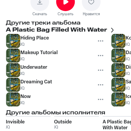
Скачать
Слушать
Нравится
Другие треки альбома
A Plastic Bag Filled With Water
Hiding Place
Ko
JQ
JQ
Makeup Tutorial
Da
JQ
JQ
Underwater
Di
JQ
JQ
Dreaming Cat
Sa
JQ
JQ
Now
Ic
JQ
JQ
Другие альбомы исполнителя
Invisible
Outside
A Plastic Bag
JQ
JQ
With Water