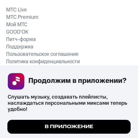
MTС Live
MTС Premium
Мой МТС
GOOD’OK
Питч-форма
Поддержка
Пользовательское соглашение
Политика конфиденциальности
Рекомендательные технологии
Продолжим в приложении? 
СКАЧАТЬ ПРИЛОЖЕНИЕ
Слушать музыку, создавать плейлисты, 
наслаждаться персональными миксами теперь 
удобно!
Незаконное потребление наркотических средств,
психотропных веществ, их аналогов причиняет вред здоровью,
Мы используем куки, чтобы на сайте все
В ПРИЛОЖЕНИЕ
их незаконный оборот запрещён и влечёт установленную
работало.
Подробнее
законодательством ответственность.