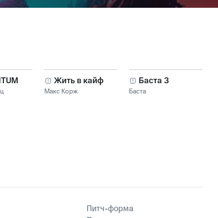
NTUM
Жить в кайф
Баста 3
нц
Макс Корж
Баста
Питч-форма