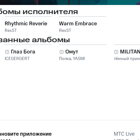
бомы исполнителя
Rhythmic Reverie
Warm Embrace
RexST
RexST
ванные альбомы
Глаз Бога
Омут
MILITA
ICEGERGERT
Полка
,
YASMI
тёмный при
ановите приложение
MTС Live