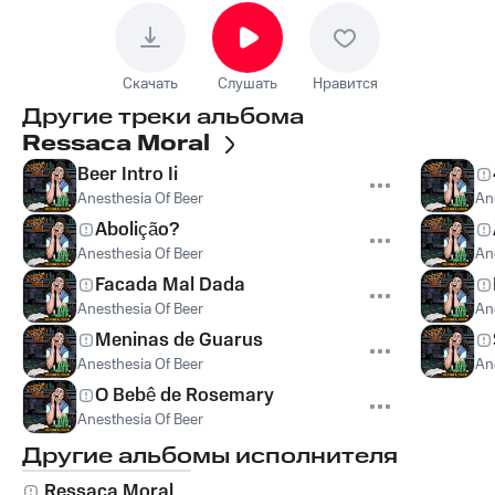
Скачать
Слушать
Нравится
Другие треки альбома
Ressaca Moral
Beer Intro Ii
Anesthesia Of Beer
An
Abolição?
Anesthesia Of Beer
An
Facada Mal Dada
Anesthesia Of Beer
An
Meninas de Guarus
Anesthesia Of Beer
An
O Bebê de Rosemary
Anesthesia Of Beer
Другие альбомы исполнителя
Ressaca Moral