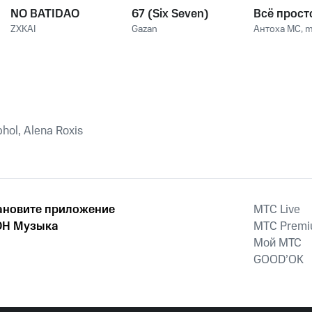
NO BATIDAO
67 (Six Seven)
Всё прост
ZXKAI
Gazan
Антоха МС
,
m
ol, Alena Roxis
ановите приложение
MTС Live
Н Музыка
MTС Prem
Мой МТС
GOOD’OK