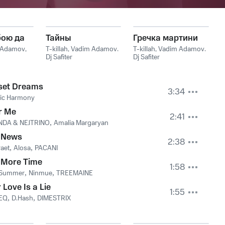
бою да
Тайны
Гречка мартини
 Adamov
,
T-killah
,
Vadim Adamov
,
T-killah
,
Vadim Adamov
,
Dj Safiter
Dj Safiter
set Dreams
3:34
ric Harmony
r Me
2:41
NDA & NEJTRINO
,
Amalia Margaryan
 News
2:38
aet
,
Alosa
,
PACANI
 More Time
1:58
Summer
,
Ninmue
,
TREEMAINE
 Love Is a Lie
1:55
TEQ
,
D.Hash
,
DIMESTRIX