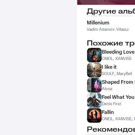
Другие аль
Millenium
Vadim Adamov
,
Vitasun
Похожие тр
Bleeding Love
ONEIL
,
KANVISE
I like it
SOULF
,
MaryBell
Shaped From 
Alosa
Feel What Yo
Denis First
Fallin
ONEIL
,
KANVISE
,
Рекомендо