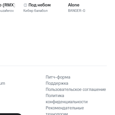
о (RMX)
Под небом
Alone
uzaferov
Кибер балабол
BANGER-G
Питч-форма
ium
Поддержка
Пользовательское соглашение
Политика
конфиденциальности
Рекомендательные
технологии