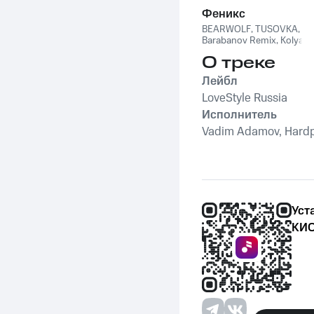
Феникс
BEARWOLF
,
TUSOVKA
,
Barabanov Remix
,
Kolya
Funk
,
WXREAD
,
Emio
О треке
Лейбл
LoveStyle Russia
Исполнитель
Vadim Adamov, Hardph
Уст
КИО