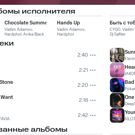
бомы исполнителя
Chocolate Summer
Hands Up
Быть с то
Vadim Adamov
,
Vadim Adamov
,
CYGO
,
Vadim
Hardphol
,
Anika Black
Hardphol
Dj Safiter
еки
Sun
2:40
Elect
Hea
2:21
JAKO
Stone
Bad
2:20
Pokar
u Want
One
2:18
Deep
Your
2:42
FAVIA
KILL
ванные альбомы