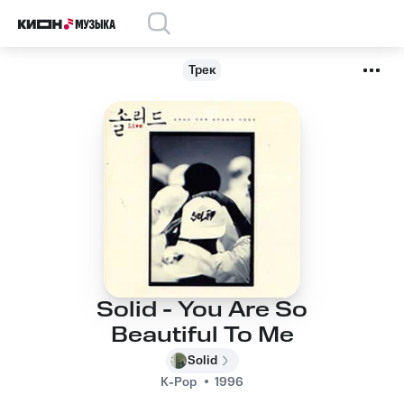
Трек
Solid - You Are So
Beautiful To Me
Solid
K-Pop
1996