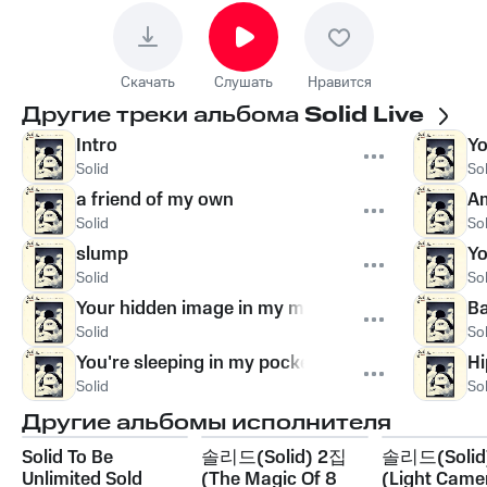
Скачать
Слушать
Нравится
Другие треки альбома
Solid Live
Intro
Yo
Solid
Sol
a friend of my own
A
Solid
Sol
slump
Yo
Solid
Sol
Your hidden image in my memory
B
Solid
Sol
You're sleeping in my pocket
Hi
Solid
Sol
Другие альбомы исполнителя
Solid To Be
솔리드(Solid) 2집
솔리드(Solid
Unlimited Sold
(The Magic Of 8
(Light Came