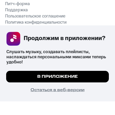
Питч-форма
Поддержка
Пользовательское соглашение
Политика конфиденциальности
Рекомендательные технологии
Продолжим в приложении? 
СКАЧАТЬ ПРИЛОЖЕНИЕ
Слушать музыку, создавать плейлисты, 
наслаждаться персональными миксами теперь 
удобно!
Незаконное потребление наркотических средств,
психотропных веществ, их аналогов причиняет вред здоровью,
Мы используем куки, чтобы на сайте все
В ПРИЛОЖЕНИЕ
их незаконный оборот запрещён и влечёт установленную
работало.
Подробнее
законодательством ответственность.
© 2026 ООО «КИОН».
ПОНЯТНО
Остаться в веб-версии
Все права защищены
18+
Главная
В приложение
Избранное