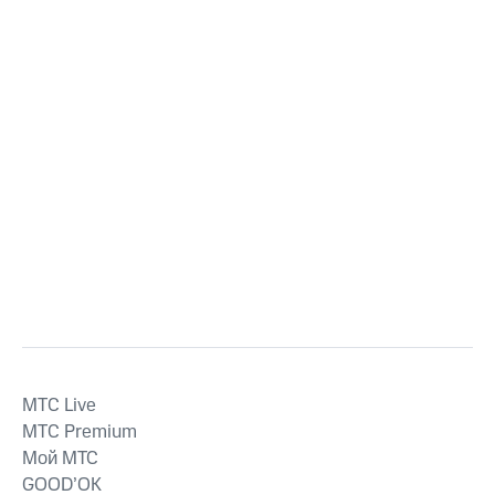
MTС Live
MTС Premium
Мой МТС
GOOD’OK