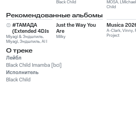
Black Child
MOSA
,
LMichael
Child
Рекомендованные альбомы
#ТАМАДА
Just the Way You
Musica 202
(Extended 4DJs
Are
A-Clark
,
Vinny
,
Project
Miyagi & Эндшпиль
Pack)
,
Milky
Miyagi
,
Эндшпиль
,
Al I
Bo
,
Wooshendoo
О треке
Лейбл
Black Child Imamba [bci]
Исполнитель
Black Child