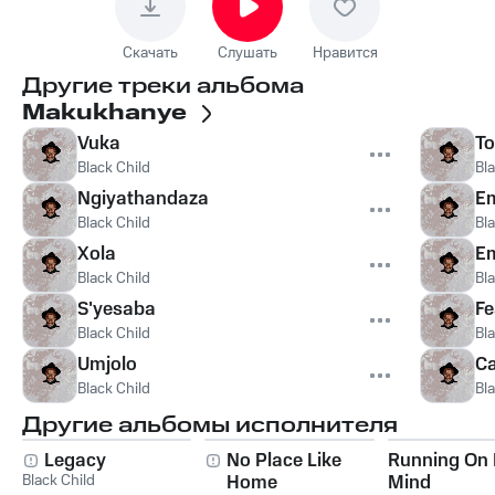
Скачать
Слушать
Нравится
Другие треки альбома
Makukhanye
Vuka
To
Black Child
Bla
Ngiyathandaza
E
Black Child
Bla
Xola
E
Black Child
Bla
S'yesaba
Fe
Black Child
Bla
Umjolo
C
Black Child
Bla
Другие альбомы исполнителя
Legacy
No Place Like
Running On
Black Child
Home
Mind