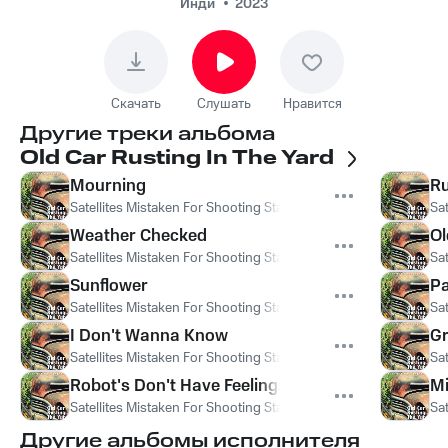
Инди
2023
Скачать
Слушать
Нравится
Другие треки альбома
Old Car Rusting In The Yard
Mourning
Ru
Satellites Mistaken For Shooting Stars
Sat
Weather Checked
Ol
Satellites Mistaken For Shooting Stars
Sat
Sunflower
Pa
Satellites Mistaken For Shooting Stars
Sat
I Don't Wanna Know
Gr
Satellites Mistaken For Shooting Stars
Sat
Robot's Don't Have Feelings For You
Mi
Satellites Mistaken For Shooting Stars
Sat
Другие альбомы исполнителя