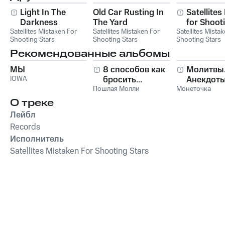
Light In The
Old Car Rusting In
Satellite
Darkness
The Yard
for Shoot
Satellites Mistaken For
Satellites Mistaken For
Satellites Mista
Shooting Stars
Shooting Stars
Shooting Stars
Рекомендованные альбомы
МЫ
8 способов как
Молитвы
IOWA
бросить...
Анекдоты
Пошлая Молли
Монеточка
О треке
Лейбл
Records
Исполнитель
Satellites Mistaken For Shooting Stars