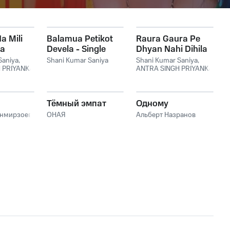
 Mili
Balamua Petikot
Raura Gaura Pe
Pa
Devela - Single
Dhyan Nahi Dihila
Ji - Single
Saniya
,
Shani Kumar Saniya
Shani Kumar Saniya
,
 PRIYANKA
ANTRA SINGH PRIYANKA
Тёмный эмпат
Одному
анмирзоев
ОНАЯ
Альберт Назранов