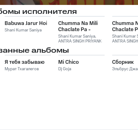
бомы исполнителя
Babuwa Jarur Hoi
Chumma Na Mili
Chumma Na
Chaclate Pa -
Chaclate 
Shani Kumar Saniya
Single
Shani Kumar Saniya
,
Shani Kumar 
ANTRA SINGH PRIYANKA
ANTRA SINGH
ванные альбомы
Я тебя забываю
Mi Chico
Сборник
Мурат Тхагалегов
Dj Goja
Эльбрус Дж