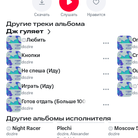
Скачать
Слушать
Нравится
Другие треки альбома
Дж гуляет
Любить
О
dozire
do
Кнопки
Cr
dozire
do
Не спеша (Иду)
О
dozire
do
Играть (Иду)
dozire
do
Готов отдать (Больше 100 за 0.5)
dozire
Другие альбомы исполнителя
Night Racer
Plechi
Moscow 
dozire
dozire
,
Alexander
dozire