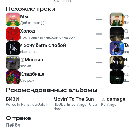
Savitskich
Похожие треки
Мы
Дайте танк (!)
fil
Холод
Посттравматический синдром
ga
я хочу быть с тобой
Ta
stasxstas
ca
Мнение
И
элоид
ты
Кладбище
Сторож
tk
Рекомендованные альбомы
БИЗИ
Movin' To The Sun
damage
Police In Paris
,
Ida Galich
HUGEL
,
Imael Angel
,
Ultra
Kai Angel
Nate
О треке
Лейбл