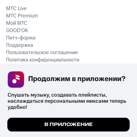
MTС Live
MTС Premium
Мой МТС
GOOD’OK
Питч-форма
Поддержка
Пользовательское соглашение
Политика конфиденциальности
Рекомендательные технологии
Продолжим в приложении? 
СКАЧАТЬ ПРИЛОЖЕНИЕ
Слушать музыку, создавать плейлисты, 
наслаждаться персональными миксами теперь 
удобно!
Незаконное потребление наркотических средств,
психотропных веществ, их аналогов причиняет вред здоровью,
Мы используем куки, чтобы на сайте все
В ПРИЛОЖЕНИЕ
их незаконный оборот запрещён и влечёт установленную
работало.
Подробнее
законодательством ответственность.