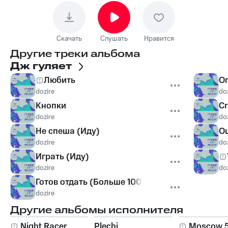
Скачать
Слушать
Нравится
Другие треки альбома
Дж гуляет
Любить
О
dozire
do
Кнопки
Cr
dozire
do
Не спеша (Иду)
О
dozire
do
Играть (Иду)
dozire
do
Готов отдать (Больше 100 за 0.5)
dozire
Другие альбомы исполнителя
Night Racer
Plechi
Moscow 