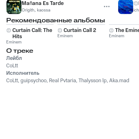
Mañana Es Tarde
Origith
,
kaossa
ich
Рекомендованные альбомы
Curtain Call: The
Curtain Call 2
The Emin
Hits
Eminem
Eminem
Eminem
О треке
Лейбл
CoLtt
Исполнитель
CoLtt, guipsychoo, Real Pvtaria, Thalysson lp, Aka.mad