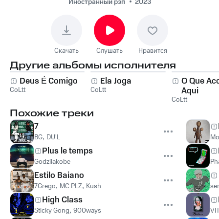
Иностранный рэп
2023
Скачать
Слушать
Нравится
Другие альбомы исполнителя
Deus É Comigo
Ela Joga
O Que Ac
CoLtt
CoLtt
Aqui
CoLtt
Похожие треки
7
BG
,
DU'L
Mo
Plus le temps
Godzilakobe
Ph
Estilo Baiano
7Grego
,
MC PLZ
,
Kush
ser
High Class
Sticky Gong
,
900ways
VI