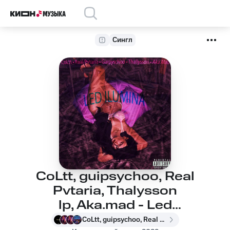
Сингл
CoLtt, guipsychoo, Real
Pvtaria, Thalysson
lp, Aka.mad - Led
Ilumina
CoLtt, guipsychoo, Real Pvtaria, Thalysson lp, Aka.mad