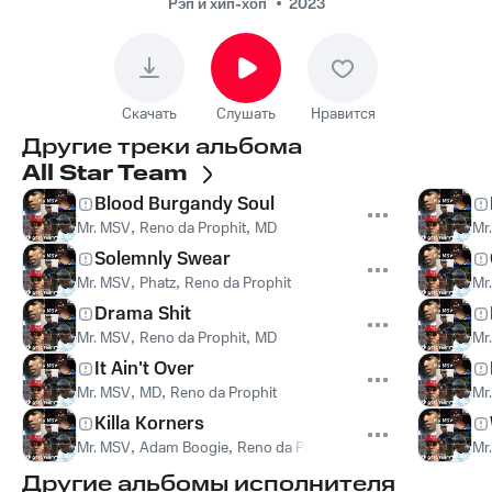
Рэп и хип-хоп
2023
Скачать
Слушать
Нравится
Другие треки альбома
All Star Team
Blood Burgandy Soul
Mr. MSV
,
Reno da Prophit
,
MD
Mr
Solemnly Swear
Mr. MSV
,
Phatz
,
Reno da Prophit
Mr
Drama Shit
Mr. MSV
,
Reno da Prophit
,
MD
Mr
It Ain't Over
Mr. MSV
,
MD
,
Reno da Prophit
Mr
Killa Korners
Mr. MSV
,
Adam Boogie
,
Reno da Prophit
Mr
Другие альбомы исполнителя