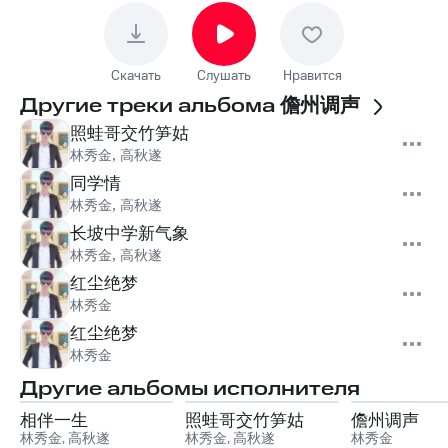
Скачать
Слушать
Нравится
Другие треки альбома
儋州调声
照蛙哥交竹笋姑
林秀金
,
高秋遂
同学情
林秀金
,
高秋遂
长坡中学新气象
林秀金
,
高秋遂
红尘绝梦
林秀金
红尘绝梦
林秀金
Другие альбомы исполнителя
相伴一生
照蛙哥交竹笋姑
儋州调声
林秀金
,
高秋遂
林秀金
,
高秋遂
林秀金