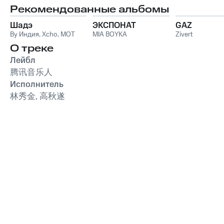
Рекомендованные альбомы
Шадэ
ЭКСПОНАТ
GAZ
By Индия
,
Xcho
,
MOT
MIA BOYKA
Zivert
О треке
Лейбл
腾讯音乐人
Исполнитель
林秀金, 高秋遂