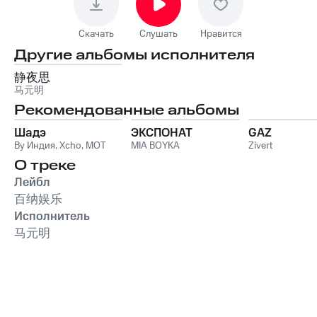
Скачать
Слушать
Нравится
Другие альбомы исполнителя
静夜思
马元明
Рекомендованные альбомы
Шадэ
ЭКСПОНАТ
GAZ
By Индия
,
Xcho
,
MOT
MIA BOYKA
Zivert
О треке
Лейбл
百纳娱乐
Исполнитель
马元明