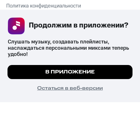
Политика конфиденциальности
Рекомендательные технологии
Продолжим в приложении? 
СКАЧАТЬ ПРИЛОЖЕНИЕ
Слушать музыку, создавать плейлисты, 
наслаждаться персональными миксами теперь 
удобно!
Незаконное потребление наркотических средств,
психотропных веществ, их аналогов причиняет вред здоровью,
Мы используем куки, чтобы на сайте все
В ПРИЛОЖЕНИЕ
их незаконный оборот запрещён и влечёт установленную
работало.
Подробнее
законодательством ответственность.
© 2026 ООО «КИОН».
ПОНЯТНО
Остаться в веб-версии
Все права защищены
18+
Главная
В приложение
Избранное