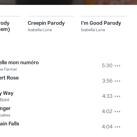
rody
Creepin Parody
I'm Good Parody
hem)
Isabella Luna
Isabella Luna
elle mon numéro
5:30
ne Farmer
ert Rose
3:56
y Way
4:33
Bizkit
onger
4:02
babes
ain Falls
4:04