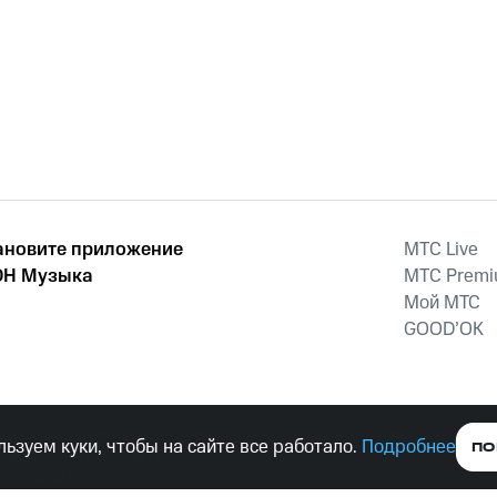
ановите приложение
MTС Live
Н Музыка
MTС Prem
Мой МТС
GOOD’OK
наркотических средств, психотропных веществ, их аналогов причиня
ьзуем куки, чтобы на сайте все работало.
Подробнее
ПО
тельством ответственность.
е права защищены