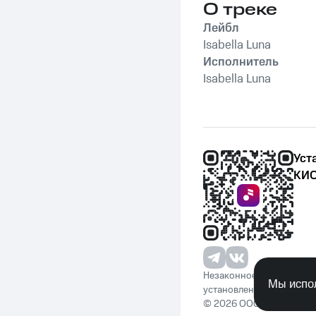
О треке
Лейбл
Isabella Luna
Исполнитель
Isabella Luna
Уст
КИО
Незаконное потребление 
Мы испол
установленную законода
© 2026 ООО «КИОН». Вс