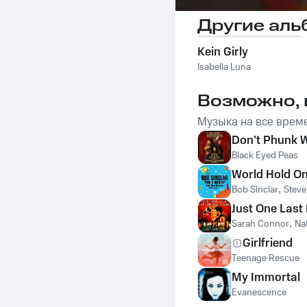
Другие аль
Kein Girly
Isabella Luna
Возможно, 
Музыка на все врем
Don't Phunk W
Black Eyed Peas
World Hold On
Bob Sinclar
,
Stev
Just One Last
Sarah Connor
,
Na
Girlfriend
Teenage Rescue
My Immortal
Evanescence