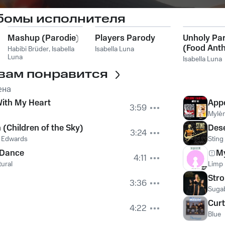
бомы исполнителя
Mashup (Parodie)
Players Parody
Unholy Pa
(Food Ant
Habibi Brüder
,
Isabella
Isabella Luna
Luna
Isabella Luna
вам понравится
ена
ith My Heart
App
3:59
Mylè
 (Children of the Sky)
Des
3:24
e Edwards
Sting
 Dance
M
4:11
tural
Limp 
Str
3:36
Suga
Curt
4:22
Blue