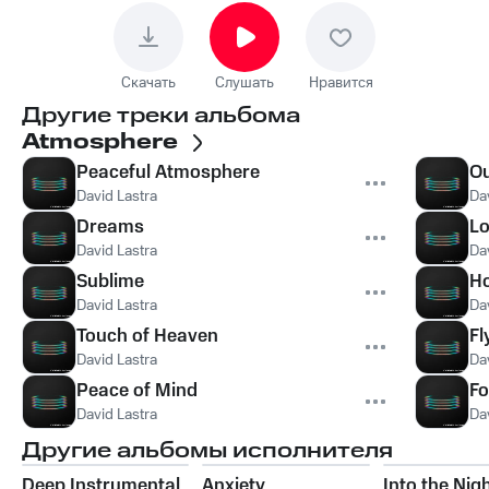
Скачать
Слушать
Нравится
Другие треки альбома
Atmosphere
Peaceful Atmosphere
Ou
David Lastra
Da
Dreams
L
David Lastra
Da
Sublime
Ho
David Lastra
Da
Touch of Heaven
Fl
David Lastra
Da
Peace of Mind
F
David Lastra
Da
Другие альбомы исполнителя
Deep Instrumental
Anxiety
Into the Nig