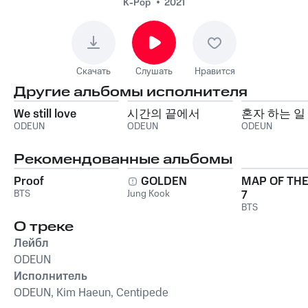
K-Pop
2021
Скачать
Слушать
Нравится
Другие альбомы исполнителя
We still love
시간의 끝에서
혼자 하는 일
ODEUN
ODEUN
ODEUN
Рекомендованные альбомы
Proof
GOLDEN
MAP OF THE
BTS
Jung Kook
7
BTS
О треке
Лейбл
ODEUN
Исполнитель
ODEUN, Kim Haeun, Centipede