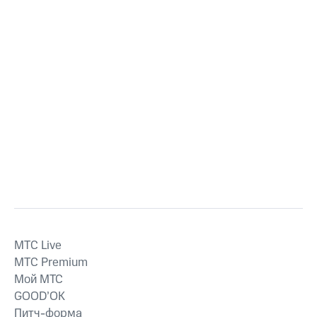
MTС Live
MTС Premium
Мой МТС
GOOD’OK
Питч-форма