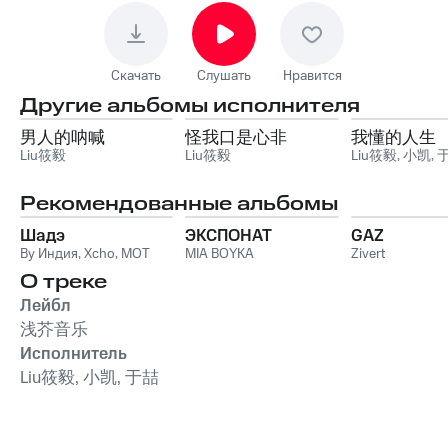
Скачать
Слушать
Нравится
Другие альбомы исполнителя
男人的呐喊
怪我口是心非
我懂的人生
Liu筱毅
Liu筱毅
Liu筱毅
,
小凯
,
Рекомендованные альбомы
Шадэ
ЭКСПОНАТ
GAZ
By Индия
,
Xcho
,
MOT
MIA BOYKA
Zivert
О треке
Лейбл
浅芥音乐
Исполнитель
Liu筱毅, 小凯, 于喆