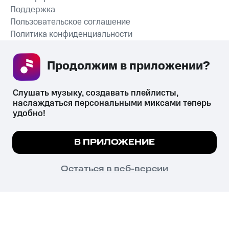
Поддержка
Пользовательское соглашение
Политика конфиденциальности
Рекомендательные технологии
Продолжим в приложении? 
СКАЧАТЬ ПРИЛОЖЕНИЕ
Слушать музыку, создавать плейлисты, 
наслаждаться персональными миксами теперь 
удобно!
Незаконное потребление наркотических средств,
психотропных веществ, их аналогов причиняет вред здоровью,
Мы используем куки, чтобы на сайте все
В ПРИЛОЖЕНИЕ
их незаконный оборот запрещён и влечёт установленную
работало.
Подробнее
законодательством ответственность.
© 2026 ООО «КИОН».
ПОНЯТНО
Остаться в веб-версии
Все права защищены
18+
Главная
В приложение
Избранное