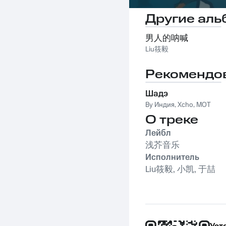
Другие аль
男人的呐喊
Liu筱毅
Рекомендо
Шадэ
By Индия
,
Xcho
,
MOT
О треке
Лейбл
浅芥音乐
Исполнитель
Liu筱毅, 小凯, 于喆