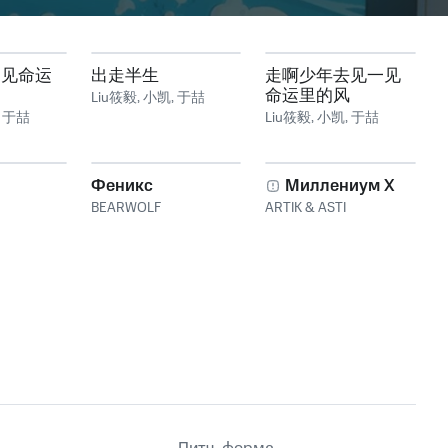
一见命运
出走半生
走啊少年去见一见
命运里的风
Liu筱毅
,
小凯
,
于喆
,
于喆
Liu筱毅
,
小凯
,
于喆
Феникс
Миллениум X
BEARWOLF
ARTIK & ASTI