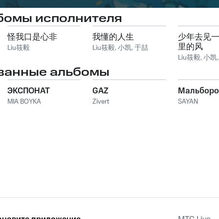
бомы исполнителя
怪我口是心非
我懂的人生
少年去见
里的风
Liu筱毅
Liu筱毅
,
小凯
,
于喆
Liu筱毅
,
小凯
ванные альбомы
ЭКСПОНАТ
GAZ
Мальборо
MIA BOYKA
Zivert
SAYAN