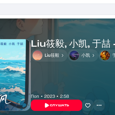
Liu筱毅, 小凯, 
Liu筱毅
小凯
Поп
2023
2:58
СЛУШАТЬ