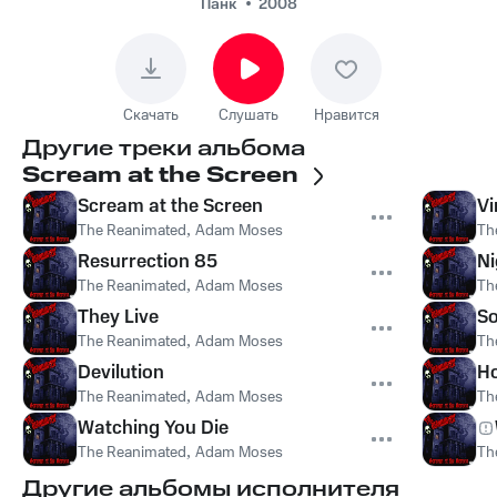
Панк
2008
Скачать
Слушать
Нравится
Другие треки альбома
Scream at the Screen
Scream at the Screen
V
The Reanimated
,
Adam Moses
Th
Resurrection 85
Ni
The Reanimated
,
Adam Moses
Th
They Live
S
The Reanimated
,
Adam Moses
Th
Devilution
Ho
The Reanimated
,
Adam Moses
Th
Watching You Die
The Reanimated
,
Adam Moses
Th
Другие альбомы исполнителя