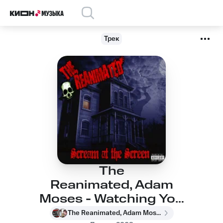
Трек
The
Reanimated, Adam
Moses - Watching You
Die
The Reanimated, Adam Moses