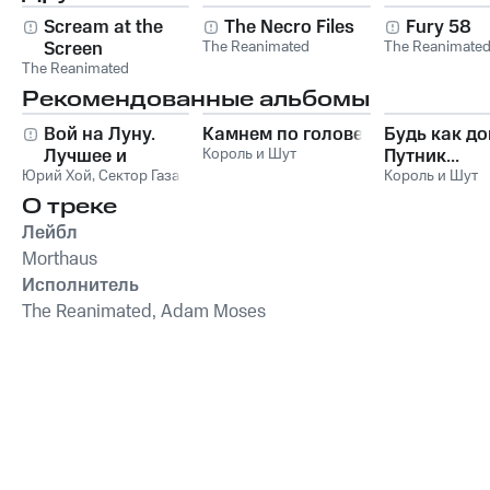
Scream at the
The Necro Files
Fury 58
Screen
The Reanimated
The Reanimate
The Reanimated
Рекомендованные альбомы
Вой на Луну.
Камнем по голове
Будь как до
Лучшее и
Король и Шут
Путник...
Юрий Хой
неизданное
,
Сектор Газа
Король и Шут
О треке
Лейбл
Morthaus
Исполнитель
The Reanimated, Adam Moses