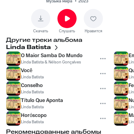
Музыка мира
2023
Скачать
Слушать
Нравится
Другие треки альбома
Linda Batista
O Maior Samba Do Mundo
Em
Linda Batista & Nélson Gonçalves
Lin
Você
Qu
Linda Batista
Lin
Conselho
Fe
Linda Batista
Lin
Título Que Aponta
N
Linda Batista
Lin
Horóscopo
M
Linda Batista
Lin
Рекомендованные альбомы